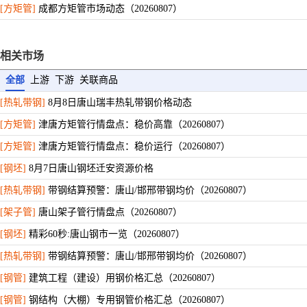
[方矩管]
成都方矩管市场动态（20260807）
[直缝焊管]
成都直缝焊管市场动态（20260807）
相关市场
全部
上游
下游
关联商品
[热轧带钢]
8月8日唐山瑞丰热轧带钢价格动态
[方矩管]
津唐方矩管行情盘点：稳价高靠（20260807）
[方矩管]
津唐方矩管行情盘点：稳价运行（20260807）
[钢坯]
8月7日唐山钢坯迁安资源价格
[热轧带钢]
带钢结算预警：唐山/邯邢带钢均价（20260807）
[架子管]
唐山架子管行情盘点（20260807）
[钢坯]
精彩60秒:唐山钢市一览（20260807）
[热轧带钢]
带钢结算预警：唐山/邯邢带钢均价（20260807）
[钢管]
建筑工程（建设）用钢价格汇总（20260807）
[钢管]
钢结构（大棚）专用钢管价格汇总（20260807）