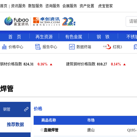
首页
|
资讯服务
数智服务
咨询服务
会展服务
资产处置
虎宝管家
首 页
再生资源
有色金属
钢 铁
不锈
价格中心
报告中心
数据终端
红桃3
钢材价格指数
824.31
0.16%
建筑钢材价格指数
810.27
0.14%
焊管
价格
钢管
商品名称
市场
推荐数据
直缝焊管
唐山
Q195-