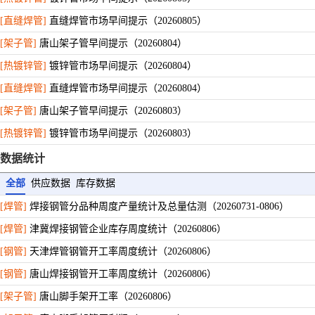
[直缝焊管]
直缝焊管市场早间提示（20260805）
[架子管]
唐山架子管早间提示（20260804）
[热镀锌管]
镀锌管市场早间提示（20260804）
[直缝焊管]
直缝焊管市场早间提示（20260804）
[架子管]
唐山架子管早间提示（20260803）
[热镀锌管]
镀锌管市场早间提示（20260803）
[直缝焊管]
直缝焊管市场早间提示（20260803）
数据统计
全部
供应数据
库存数据
[焊管]
焊接钢管分品种周度产量统计及总量估测（20260731-0806）
[焊管]
津冀焊接钢管企业库存周度统计（20260806）
[钢管]
天津焊管钢管开工率周度统计（20260806）
[钢管]
唐山焊接钢管开工率周度统计（20260806）
[架子管]
唐山脚手架开工率（20260806）