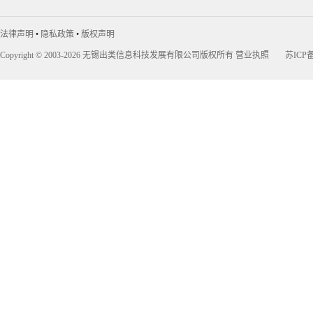
法律声明
•
隐私政策
•
版权声明
Copyright © 2003-2026 无锡出类信息科技发展有限公司版权所有
营业执照
苏ICP备