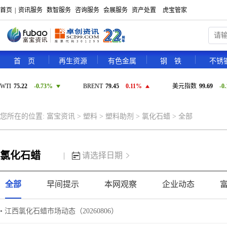
首页
|
资讯服务
数智服务
咨询服务
会展服务
资产处置
虎宝管家
首 页
再生资源
有色金属
钢 铁
不锈
WTI
75.22
-0.73%
BRENT
79.45
0.11%
美元指数
99.69
-0
您所在的位置:
富宝资讯
>
塑料
>
塑料助剂
>
氯化石蜡
>
全部
氯化石蜡
|
请选择日期
全部
早间提示
本网观察
企业动态
• 江西氯化石蜡市场动态（20260806）