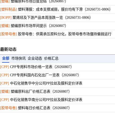
地膜
-
[塑编]
塑编原料市场日度总结（20260807）
[塑料制品]
塑料薄膜：成本支撑减弱，膜价均有下滑（20260731-0806）
[BOPP]
聚烯烃及下游产品本周涨跌一览（20260731-0806）
[塑编]
塑编原料市场早间提示（20260807）
[胶带母卷]
胶带母卷：供需承压原料分化，胶带母卷市场僵持偏弱运行
[塑编]
塑编原料市场日度总结（20260806）
最新动态
[胶带母卷]
胶带母卷周度数据统计（20260806）
全部
市场快讯
企业动态
价格汇总
[CPP]
CPP周度数据统计（20260806）
[BOPET]
[CPP]
CPP专用料市场价格一览表（20260807）
BOPET周度数据统计（20260731-0806）
[BOPP]
[CPP]
CPP专用料国内石化出厂一览表（20260807）
BOPP周度数据统计（20260731-0806）
[BOPA]
[CPP]
中石化销售华中分公司PP拉丝及膜料定价详表
BOPA周度数据统计（20260806）
[塑编]
[塑编]
塑编原料市场早间提示（20260806）
塑编原料出厂价格汇总表（20260807）
[塑编]
[CPP]
中石化销售华南分公司PP拉丝及膜料定价详表
塑编原料市场日度总结（20260805）
[塑编]
[胶带母卷]
塑编原料市场早间提示（20260805）
塑料每日价格汇总表（20260807）