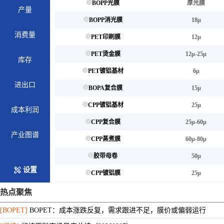
BOPP光膜
厚光膜
产量
BOPP消光膜
18μ
消费量
PET印刷膜
12μ
PET烫金膜
12μ-25μ
库存
PET镀铝基材
6μ
进出口
BOPA复合膜
15μ
CPP镀铝基材
25μ
成本利润
CPP复合膜
25μ-60μ
产业图谱
CPP蒸煮膜
60μ-80μ
胶带母卷
50μ
设置
CPP镀铝膜
25μ
PET镀铝膜
12μ
热点聚焦
双防膜
-
[BOPET]
BOPET：成本涨跌反复，需求跟进不足，膜价或偏弱运行