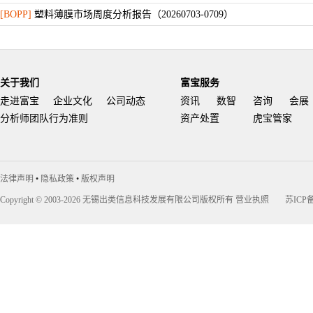
[BOPP]
塑料薄膜市场周度分析报告（20260703-0709）
[BOPP]
塑料薄膜市场周度分析报告（20260626-0702）
[BOPP]
塑料薄膜市场周度分析报告（20260619-0625）
[BOPP]
塑料薄膜市场周度分析报告（20260612-0618）
关于我们
富宝服务
走进富宝
企业文化
公司动态
资讯
数智
咨询
会展
[BOPP]
塑料薄膜市场周度分析报告（20260605-0611）
分析师团队行为准则
资产处置
虎宝管家
[BOPP]
塑料薄膜市场周度分析报告（20260529-0604）
[BOPP]
塑料薄膜市场周度分析报告（20260522-0528）
[BOPP]
塑料薄膜市场周度分析报告（20260515-0521）
法律声明
•
隐私政策
•
版权声明
[BOPP]
塑料薄膜市场周度分析报告（20260508-0514）
Copyright © 2003-2026 无锡出类信息科技发展有限公司版权所有
营业执照
苏ICP备
[BOPP]
塑料薄膜市场周度分析报告（20260424-0430）
[BOPP]
塑料薄膜市场周度分析报告（20260417-0423）