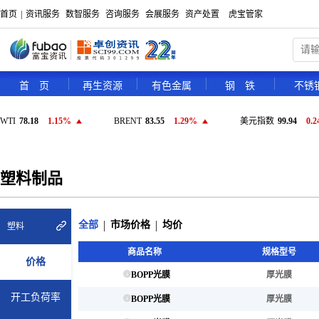
首页
|
资讯服务
数智服务
咨询服务
会展服务
资产处置
虎宝管家
首 页
再生资源
有色金属
钢 铁
不锈
WTI
78.18
1.15%
BRENT
83.55
1.29%
美元指数
99.94
0.
塑料制品
全部
市场价格
均价
塑料
商品名称
规格型号
价格
BOPP光膜
厚光膜
开工负荷率
BOPP光膜
厚光膜