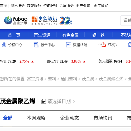
首页
|
资讯服务
数智服务
咨询服务
会展服务
资产处置
虎宝管家
首 页
再生资源
有色金属
钢 铁
不锈
价格中心
报告中心
数据终端
红桃3
WTI
77.29
2.75%
BRENT
82.49
3.83%
美元指数
99.94
0.
您所在的位置:
富宝资讯
>
塑料
>
通用塑料
>
茂金属
>
茂金属聚乙烯
>
茂金属聚乙烯
|
请选择日期
全部
本网观察
企业动态
市场快讯