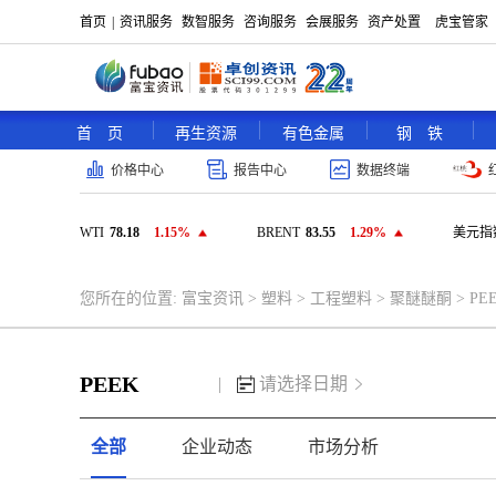
首页
|
资讯服务
数智服务
咨询服务
会展服务
资产处置
虎宝管家
首 页
再生资源
有色金属
钢 铁
价格中心
报告中心
数据终端
WTI
78.18
1.15%
BRENT
83.55
1.29%
美元指
您所在的位置:
富宝资讯
>
塑料
>
工程塑料
>
聚醚醚酮
>
PE
PEEK
|
请选择日期
全部
企业动态
市场分析