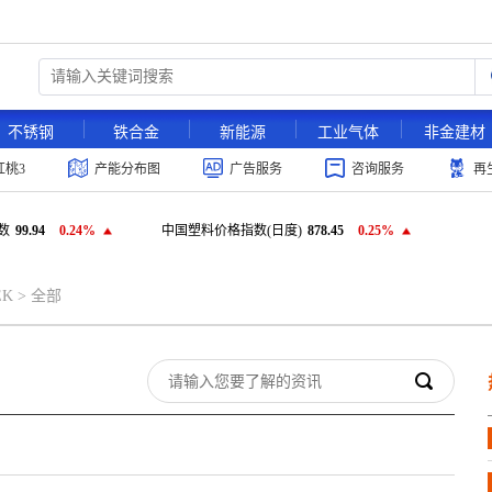
不锈钢
铁合金
新能源
工业气体
非金建材
红桃3
产能分布图
广告服务
咨询服务
再
数
99.94
0.24%
中国塑料价格指数(日度)
878.45
0.25%
EK
>
全部