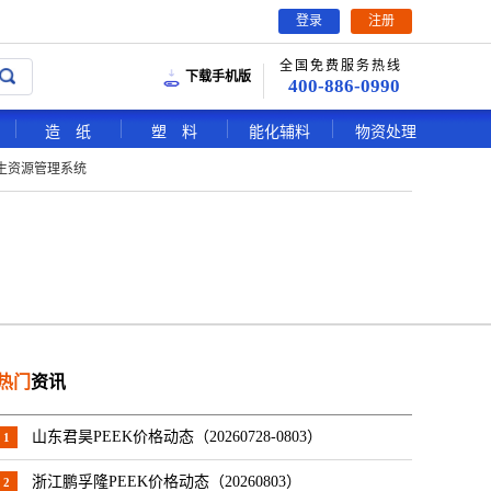
登录
注册
全国免费服务热线
下载手机版
400-886-0990
造 纸
塑 料
能化辅料
物资处理
生资源管理系统
热门
资讯
山东君昊PEEK价格动态（20260728-0803）
1
浙江鹏孚隆PEEK价格动态（20260803）
2