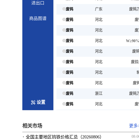
进出口
废钨
广东
废钨
商品图谱
废钨
河北
废
废钨
河北
废
废钨
河北
W≥90
废钨
河北
废钨
废钨
河北
废拉
废钨
河北
废钨
河北
废
废钨
浙江
废钨
设置
废钨
河北
废
废钨
河北
废钨
相关市场
废钨
河北
废
更多
·
废钨
河北
红
08-0
全国主要地区钨铁价格汇总（20260806）