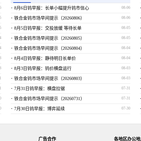
·
头/棒材
6
***
0/0
08-06
8月6日钨早报：长单小幅提升钨市信心
·
5
08-06
铁合金钨市场早间提示（20260806）
G8料
***
0/0
·
5
08-05
8月5日钨早报：交投放缓 等待长单
刀片国产
***
0/0
·
4
08-05
铁合金钨市场早间提示（20260805）
料(氧化钨)
***
0/0
·
4
08-04
铁合金钨市场早间提示（20260804）
金针
***
0/0
·
3
08-04
8月4日钨早报：静待明日长单价
比重钨
***
0/0
·
3
08-03
8月3日钨早报：钨价横盘运行
钨杆
***
0/0
·
1
08-03
铁合金钨市场早间提示（20260803）
刀片进口
***
0/0
·
1
07-31
7月31日钨早报：横盘拉锯
钨电极
***
0/0
·
0
07-31
铁合金钨市场早间提示（20260731）
球齿
***
0/0
·
0
07-30
7月30日钨早报：博弈延续
头/棒材
***
0/0
·
9
07-30
铁合金钨市场早间提示（20260730）
钨片
***
0/0
·
9
07-29
7月29日钨早报：僵持维稳
刀片进口
***
0/0
·
8
07-29
铁合金钨市场早间提示（20260729）
广告合作
各地区办公地