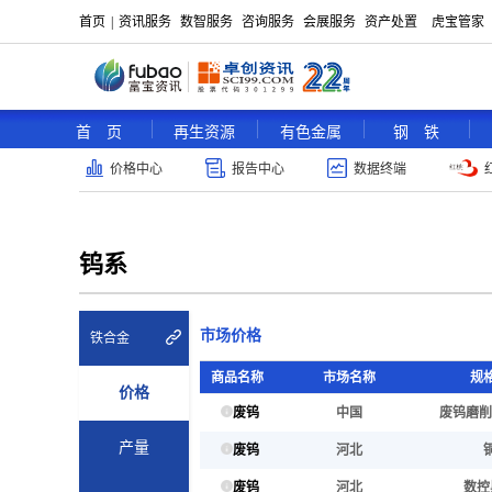
首页
|
资讯服务
数智服务
咨询服务
会展服务
资产处置
虎宝管家
首 页
再生资源
有色金属
钢 铁
价格中心
报告中心
数据终端
钨系
市场价格
铁合金
商品名称
市场名称
规
价格
废钨
中国
废钨磨削
产量
废钨
河北
废钨
河北
数控