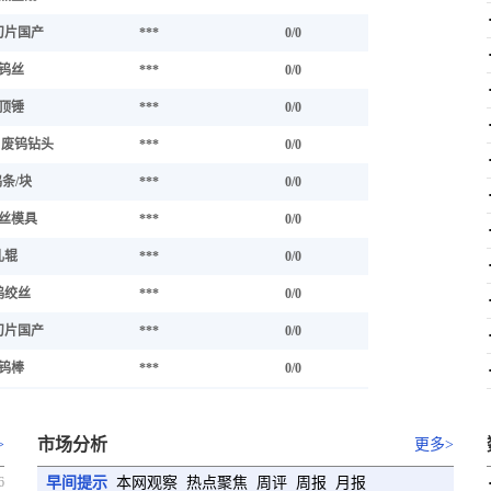
刀片国产
***
0/0
钨丝
***
0/0
顶锤
***
0/0
%废钨钻头
***
0/0
条/块
***
0/0
丝模具
***
0/0
轧辊
***
0/0
钨绞丝
***
0/0
刀片国产
***
0/0
钨棒
***
0/0
刀片进口
***
0/0
截齿
市场分析
***
0/0
>
更多>
钨铜
***
0/0
6
早间提示
本网观察
热点聚焦
周评
周报
月报