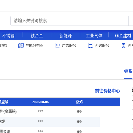
不锈钢
铁合金
新能源
工业气体
非金建材
红桃3
产能分布图
广告服务
咨询服务
再
钨系
前往价格中心
格型号
2026-08-06
涨跌
料(金属钨)
***
0/0
铜焊
***
0/0
黑金刚
***
0/0