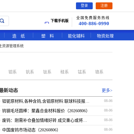
登录
注册
全国免费服务热线
下载手机版
400-886-0990
造 纸
塑 料
能化辅料
物资处理
生资源管理系统
钼系
钒系
钛系
硅系
锰系
铬系
最新动态
更多>
·
08-06
钽铌原材料,各种含钨,含钼原材料:联球科技报价（20260806）
·
08-06
钨钢毛坯圆棒：聚鑫合金材料报价（20260806）
·
08-06
废钨：刚需补仓叠加情绪好转 成交重心或将小幅上扬（20260806）
·
08-06
中国废钨市场动态（20260806）