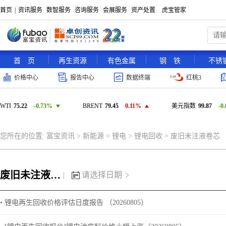
首页
|
资讯服务
数智服务
咨询服务
会展服务
资产处置
虎宝管家
首 页
再生资源
有色金属
钢 铁
不锈
价格中心
报告中心
数据终端
红桃3
WTI
75.22
-0.73%
BRENT
79.45
0.11%
美元指数
99.87
-0
您所在的位置:
富宝资讯
>
新能源
>
锂电
>
锂电回收
>
废旧未注液卷芯
废旧未注液卷芯
|
请选择日期
• 锂电再生回收价格评估日度报告 （20260805）