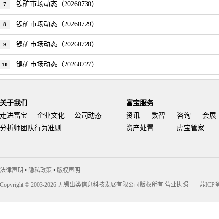
镍矿市场动态（20260730）
7
镍矿市场动态（20260729）
8
镍矿市场动态（20260728）
9
镍矿市场动态（20260727）
10
关于我们
富宝服务
走进富宝
企业文化
公司动态
资讯
数智
咨询
会展
分析师团队行为准则
资产处置
虎宝管家
法律声明
•
隐私政策
•
版权声明
Copyright © 2003-2026 无锡出类信息科技发展有限公司版权所有
营业执照
苏ICP备