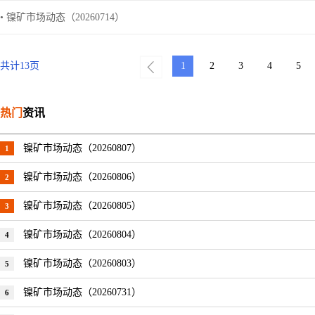
• 镍矿市场动态（20260714）
共计
13
页
1
2
3
4
5
热门
资讯
镍矿市场动态（20260807）
1
镍矿市场动态（20260806）
2
镍矿市场动态（20260805）
3
镍矿市场动态（20260804）
4
镍矿市场动态（20260803）
5
镍矿市场动态（20260731）
6