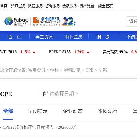
首页
|
资讯服务
数智服务
咨询服务
会展服务
资产处置
虎宝管家
首 页
再生资源
有色金属
钢 铁
不锈
WTI
78.18
1.15%
BRENT
83.55
1.29%
美元指数
99.94
0.
您所在的位置:
富宝资讯
>
塑料
>
塑料助剂
>
CPE
>
全部
CPE
|
请选择日期
全部
早间提示
企业动态
本网观察
• CPE市场价格评估日度报告（20260807）