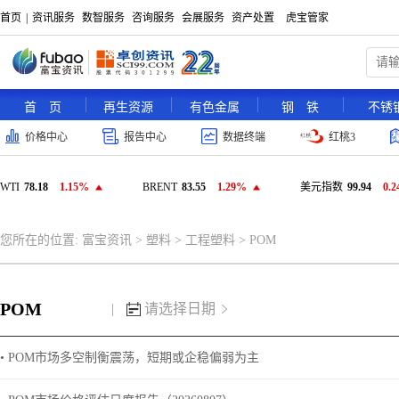
首页
|
资讯服务
数智服务
咨询服务
会展服务
资产处置
虎宝管家
首 页
再生资源
有色金属
钢 铁
不锈
价格中心
报告中心
数据终端
红桃3
WTI
78.18
1.15%
BRENT
83.55
1.29%
美元指数
99.94
0.
您所在的位置:
富宝资讯
>
塑料
>
工程塑料
>
POM
POM
|
请选择日期
• POM市场多空制衡震荡，短期或企稳偏弱为主