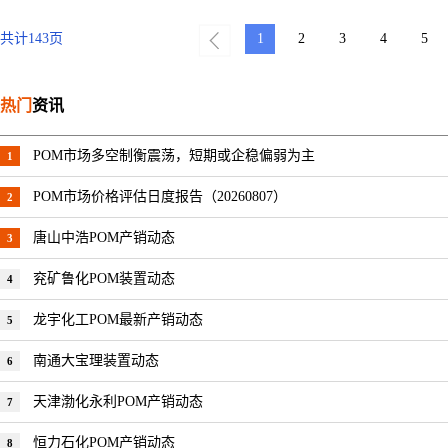
共计
143
页
1
2
3
4
5
热门
资讯
POM市场多空制衡震荡，短期或企稳偏弱为主
1
POM市场价格评估日度报告（20260807）
2
唐山中浩POM产销动态
3
兖矿鲁化POM装置动态
4
龙宇化工POM最新产销动态
5
南通大宝理装置动态
6
天津渤化永利POM产销动态
7
恒力石化POM产销动态
8