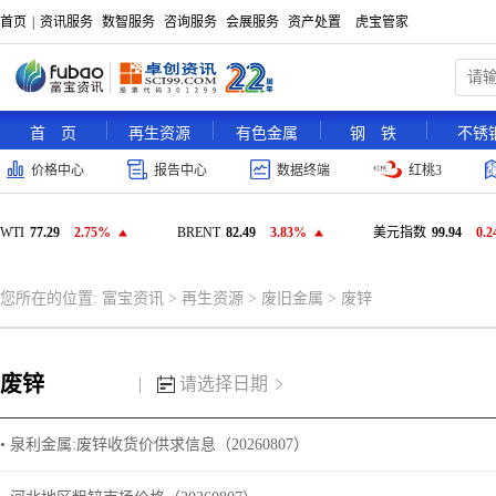
首页
|
资讯服务
数智服务
咨询服务
会展服务
资产处置
虎宝管家
首 页
再生资源
有色金属
钢 铁
不锈
价格中心
报告中心
数据终端
红桃3
WTI
77.29
2.75%
BRENT
82.49
3.83%
美元指数
99.94
0.
您所在的位置:
富宝资讯
>
再生资源
>
废旧金属
>
废锌
废锌
|
请选择日期
• 泉利金属:废锌收货价供求信息（20260807）