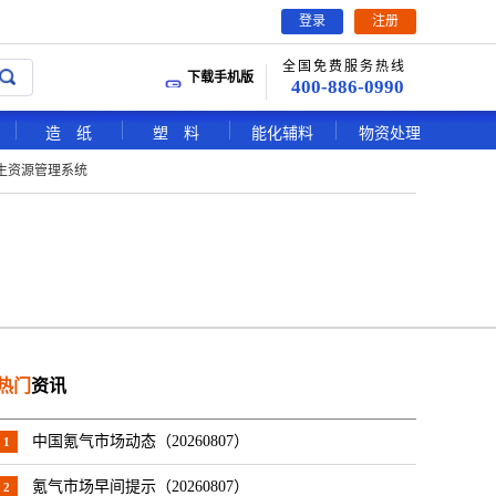
登录
注册
全国免费服务热线
下载手机版
400-886-0990
造 纸
塑 料
能化辅料
物资处理
生资源管理系统
热门
资讯
中国氪气市场动态（20260807）
1
氪气市场早间提示（20260807）
2