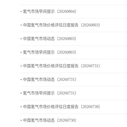
• 氪气市场早间提示（20260804）
• 中国氪气市场价格评估日度报告（20260803）
• 中国氪气市场动态（20260803）
• 氪气市场早间提示（20260803）
• 中国氪气市场价格评估日度报告（20260731）
• 中国氪气市场动态（20260731）
• 氪气市场早间提示（20260731）
• 中国氪气市场价格评估日度报告（20260730）
• 中国氪气市场动态（20260730）