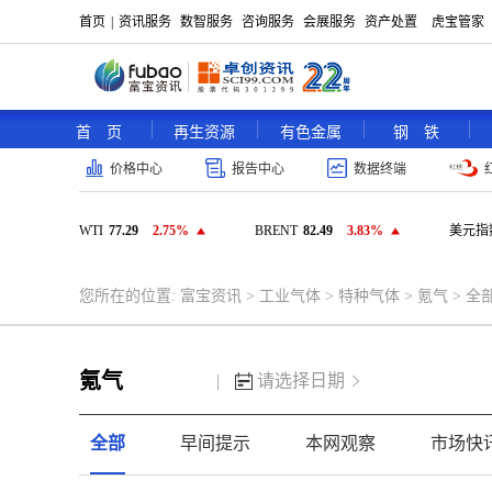
首页
|
资讯服务
数智服务
咨询服务
会展服务
资产处置
虎宝管家
首 页
再生资源
有色金属
钢 铁
价格中心
报告中心
数据终端
WTI
77.29
2.75%
BRENT
82.49
3.83%
美元指
您所在的位置:
富宝资讯
>
工业气体
>
特种气体
>
氪气
>
全
氪气
|
请选择日期
全部
早间提示
本网观察
市场快