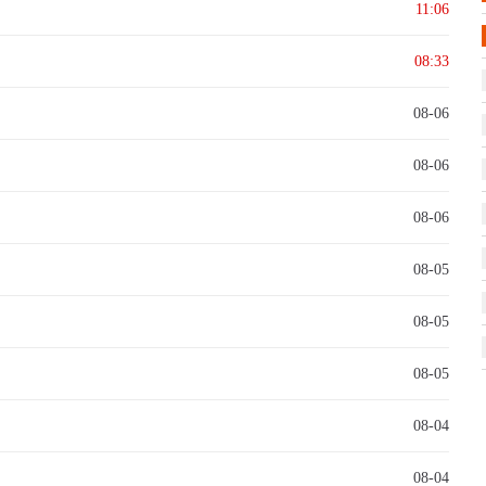
11:06
08:33
08-06
08-06
08-06
08-05
08-05
08-05
08-04
08-04