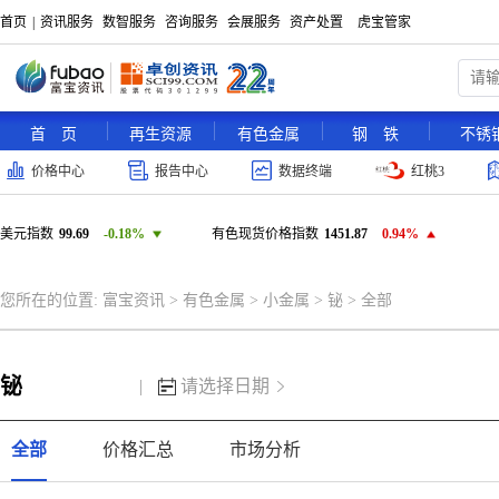
首页
|
资讯服务
数智服务
咨询服务
会展服务
资产处置
虎宝管家
首 页
再生资源
有色金属
钢 铁
不锈
价格中心
报告中心
数据终端
红桃3
美元指数
99.69
-0.18%
有色现货价格指数
1451.87
0.94%
您所在的位置:
富宝资讯
>
有色金属
>
小金属
>
铋
>
全部
铋
|
请选择日期
全部
价格汇总
市场分析