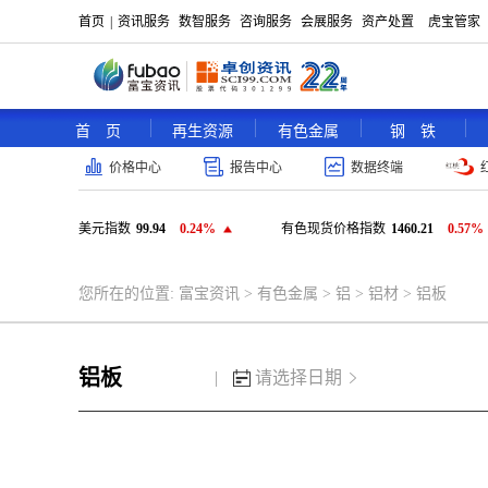
首页
|
资讯服务
数智服务
咨询服务
会展服务
资产处置
虎宝管家
首 页
再生资源
有色金属
钢 铁
价格中心
报告中心
数据终端
美元指数
99.94
0.24%
有色现货价格指数
1460.21
0.57%
您所在的位置:
富宝资讯
>
有色金属
>
铝
>
铝材
>
铝板
铝板
|
请选择日期