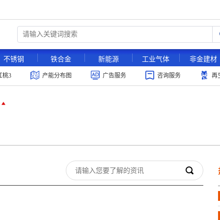
不锈钢
铁合金
新能源
工业气体
非金建材
红桃3
产能分布图
广告服务
咨询服务
再