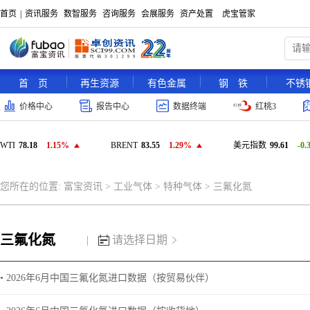
首页
|
资讯服务
数智服务
咨询服务
会展服务
资产处置
虎宝管家
首 页
再生资源
有色金属
钢 铁
不锈
价格中心
报告中心
数据终端
红桃3
WTI
78.18
1.15%
BRENT
83.55
1.29%
美元指数
99.61
-0
您所在的位置:
富宝资讯
>
工业气体
>
特种气体
>
三氟化氮
三氟化氮
|
请选择日期
• 2026年6月中国三氟化氮进口数据（按贸易伙伴）