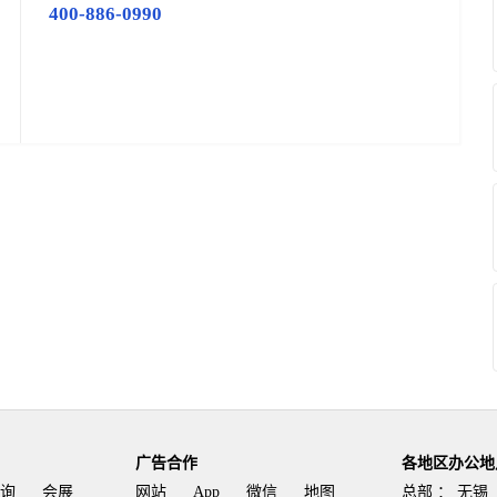
400-886-0990
广告合作
各地区办公地
询
会展
网站
App
微信
地图
总部 ：
无锡