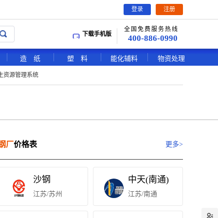
登录
注册
全国免费服务热线
下载手机版
400-886-0990
造 纸
塑 料
能化辅料
物资处理
生资源管理系统
钢厂
价格表
更多>
沙钢
中天(南通)
江苏/苏州
江苏/南通