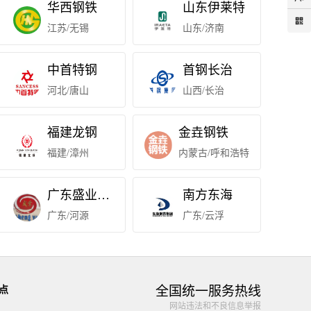
华西钢铁
山东伊莱特
江苏/无锡
山东/济南
中首特钢
首钢长治
河北/唐山
山西/长治
福建龙钢
金垚钢铁
福建/漳州
内蒙古/呼和浩特
广东盛业钢铁
南方东海
广东/河源
广东/云浮
全国统一服务热线
点
网站违法和不良信息举报