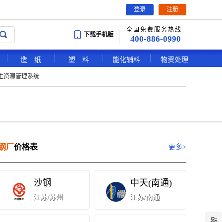
登录
注册
全国免费服务热线
下载手机版
400-886-0990
造 纸
塑 料
能化辅料
物资处理
生资源管理系统
钢厂
价格表
更多>
沙钢
中天(南通)
江苏/苏州
江苏/南通