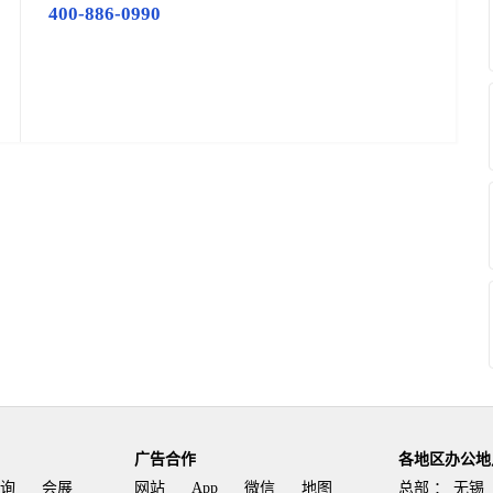
400-886-0990
广告合作
各地区办公地
询
会展
网站
App
微信
地图
总部 ：
无锡