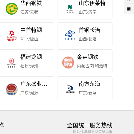
华西钢铁
山东伊莱特
江苏/无锡
山东/济南
中首特钢
首钢长治
河北/唐山
山西/长治
福建龙钢
金垚钢铁
福建/漳州
内蒙古/呼和浩特
广东盛业钢铁
南方东海
广东/河源
广东/云浮
全国统一服务热线
点
网站违法和不良信息举报