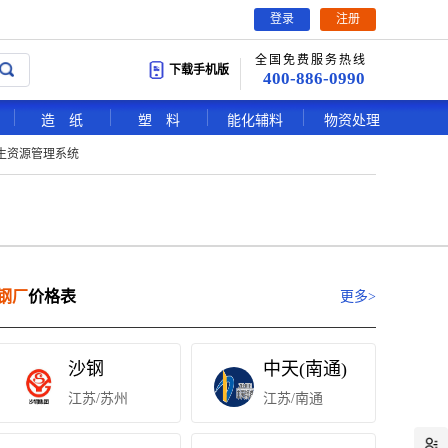
登录
注册
全国免费服务热线
下载手机版
400-886-0990
造 纸
塑 料
能化辅料
物资处理
生资源管理系统
钢厂
价格表
更多>
沙钢
中天(南通)
江苏/苏州
江苏/南通