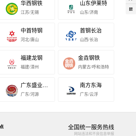
华西钢铁
山东伊莱特
江苏/无锡
山东/济南
中首特钢
首钢长治
河北/唐山
山西/长治
福建龙钢
金垚钢铁
福建/漳州
内蒙古/呼和浩特
广东盛业钢铁
南方东海
广东/河源
广东/云浮
全国统一服务热线
点
网站违法和不良信息举报