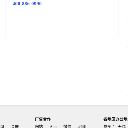
400-886-0990
广告合作
各地区办公地
询
会展
网站
App
微信
地图
总部 ：
无锡