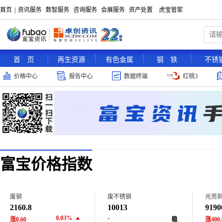
首页
|
资讯服务
数智服务
咨询服务
会展服务
资产处置
虎宝管家
首 页
再生资源
有色金属
钢 铁
不锈
价格中心
报告中心
数据终端
红桃3
富宝价格指数
废钢
废不锈钢
光亮
2160.8
10013
9190
0.03%
-
涨0.60
稳
涨400.