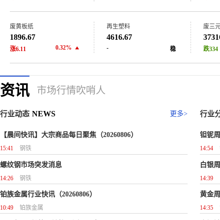
废黄板纸
再生塑料
废三
1896.67
4616.67
3731
0.32%
-
涨6.11
稳
跌334
资讯
市场行情吹哨人
NEWS
行业动态
更多>
行业
【晨间快讯】大宗商品每日聚焦（20260806）
钽铌周
15:41
钢铁
14:54
螺纹钢市场突发消息
14:26
钢铁
14:39
铂族金属行业快讯（20260806）
10:49
铂族金属
14:35