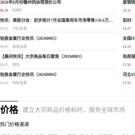
2026年8月份赣州钨协预测价公布
废钢铁
08:39
钨精矿
14:31
快讯：乘联分会：初步统计7月全国乘用车市场零售150.6万辆 同比下降18%
铝材：
08-05
冷轧板卷
14:27
铂族金属行业快讯（20260805）
全国H
08-05
铂族金属
14:24
【晨间快讯】大宗商品每日聚焦（20260805）
08-05
钢铁
13:56
铂族金属行业快讯（20260804）
08-04
铂族金属
13:53
价格
建立大宗商品价格标杆，服务全球市场
热门价格速递